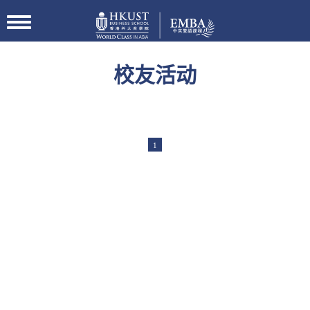
切
换
导
航
校友活动
1