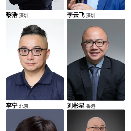
黎浩
李云飞
深圳
深圳
碳云智能
比亚迪 (002594.SZ)
联合创始人
汽车品牌及公关事业部总经
理
李宁
刘彬星
北京
香港
阅文集团旗下新丽传媒集团
微软香港及澳门
及 新丽电影
高级副总裁 及 CEO
总经理