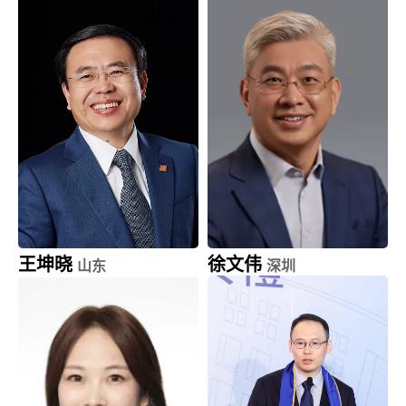
weico建筑事务所
云智达创科技
创始人，主持建筑师
董事长及创始人
王坤晓
徐文伟
山东
深圳
杰瑞股份 (002353.SZ)
华为
总裁
原董事兼战略研究院院长