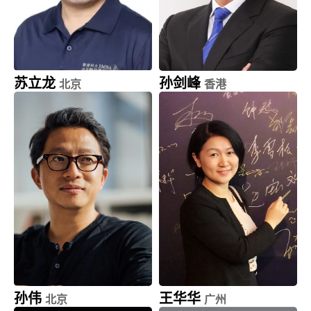
苏立龙
孙剑峰
北京
香港
龙创悦动网络科技
海通国际
CEO
执行董事
孙伟
王华华
北京
广州