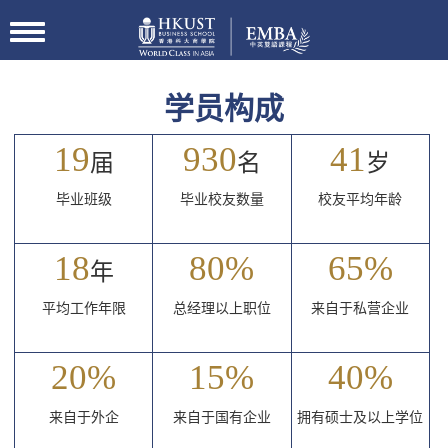
切
换
导
航
学员构成
19
930
41
届
名
岁
毕业班级
毕业校友数量
校友平均年龄
18
80%
65%
年
平均工作年限
总经理以上职位
来自于私营企业
20%
15%
40%
来自于外企
来自于国有企业
拥有硕士及以上学位