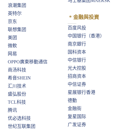
马士基集团MAERSK
⁠浪潮集团
英特尔
* 金融與投資
京东
⁠百度风投
联想集团
⁠中国银行（香港）
美团
⁠南京銀行
微軟
⁠国科资本
网易
中信银行
OPPO廣東移動通信
光大控股
商汤科技
招商资本
希音SHEIN
中信证券
汇川技术
星展银行香港
盛弘股份
德動
TCL科技
金融街
腾讯
⁠复星国际
优必选科技
广发证券
世纪互联集团