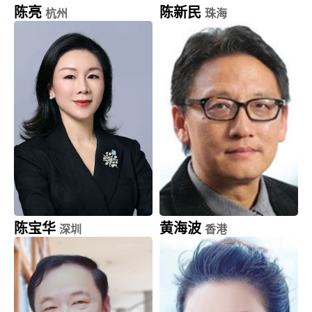
陈亮
陈新民
杭州
珠海
蚂蚁科技集团
珠海润都制药 (002923.SZ)
副总裁
董事长
陈宝华
黄海波
深圳
香港
广东大普通信技术
凤凰卫视 (2008.HK)
创始人兼董事长
中文台副台长