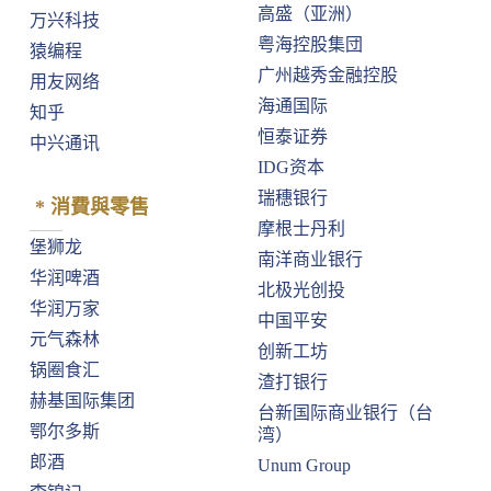
高盛（亚洲）
⁠万兴科技
⁠粤海控股集団
猿编程
广州越秀金融控股
⁠用友网络
⁠海通国际
知乎
恒泰证券
中兴通讯
IDG资本
瑞穗银行
* 消費與零售
摩根士丹利
⁠堡狮龙
南洋商业银行
华润啤酒
北极光创投
⁠华润万家
中国平安
元气森林
创新工坊
锅圈食汇
渣打银行
赫基国际集团
⁠台新国际商业银行（台
⁠鄂尔多斯
湾）
⁠郎酒
Unum Group