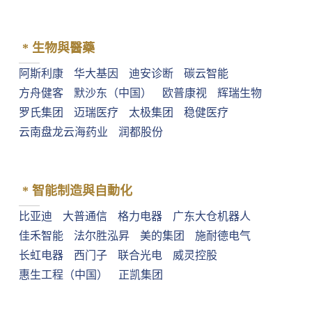
* 生物與醫藥
阿斯利康
华大基因
迪安诊断
⁠碳云智能
方舟健客
默沙东（中国）
欧普康视
辉瑞生物
罗氏集团
迈瑞医疗
太极集团
⁠稳健医疗
⁠云南盘龙云海药业
润都股份
* 智能制造與自動化
比亚迪
⁠大普通信
格力电器
广东大仓机器人
佳禾智能
法尔胜泓昇
美的集团
施耐德电气
长虹电器
西门子
联合光电
⁠威灵控股
惠生工程（中国）
⁠正凯集团