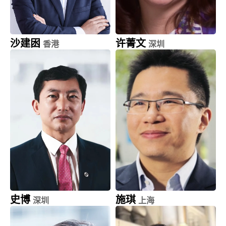
沙建囦
许菁文
香港
深圳
广发投资（香港）
安索帕中国
董事总经理
首席运营官
史博
施琪
深圳
上海
南方基金
思科系统（中国）