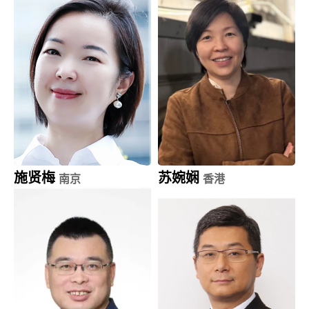
副总裁
大中华区副总裁
施贤梅
苏婉娴
南京
香港
欧普康视科技 (300595.SZ)
香港红十字会
董事，副总经理
前行政总裁, 秘书长