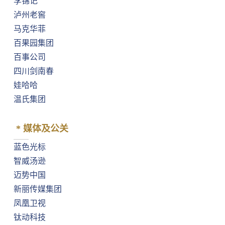
李锦记
泸州老窖
马克华菲
⁠百果园集团
百事公司
⁠四川剑南春
娃哈哈
⁠温氏集团
* 媒体及公关
⁠蓝色光标
智威汤逊
迈势中国
新丽传媒集团
凤凰卫视
钛动科技