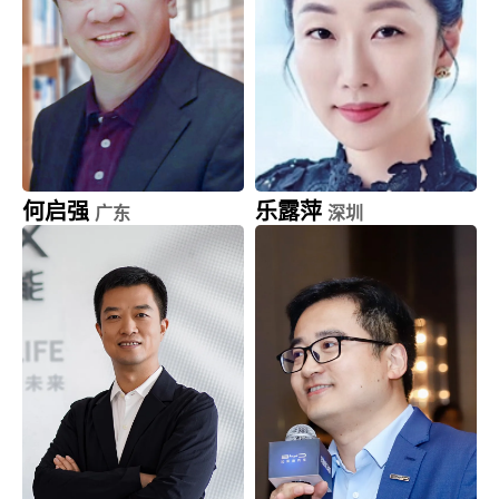
何启强
乐露萍
广东
深圳
长青集团 (002616.SZ)
深圳市米乐云信息科技
董事长
首席运营官