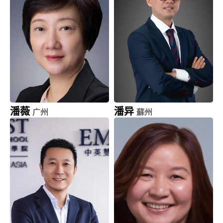
潘薇
潘异
广州
蘇州
奥咨达医疗器械
汇川技术 (300124.SZ)
董事, 合伙人
联合创始人