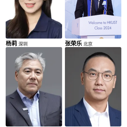
杨莉
张荣乐
深圳
北京
思派力科技
知乎 (2390.HK)
创始人及首席执行官
首席运营官