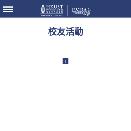
切
换
导
航
校友活動
1